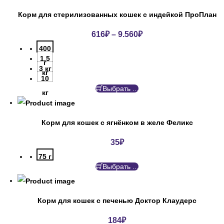
Корм для стерилизованных кошек с индейкой ПроПлан
616
₽
–
9.560
₽
400
1.5
г
3 кг
кг
10
Выбрать ...
кг
Корм для кошек с ягнёнком в желе Феликс
35
₽
75 г
Выбрать ...
Корм для кошек с печенью Доктор Клаудерс
184
₽