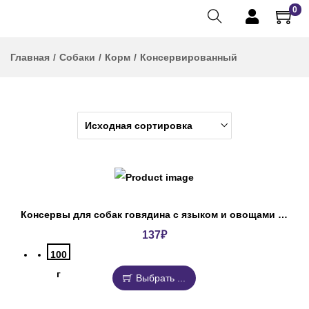
0
Главная
/
Собаки
/
Корм
/
Консервированный
Консервы для собак говядина с языком и овощами Деревенские лакомства
137
₽
100
г
Выбрать ...