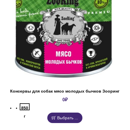
Консервы для собак мясо молодых бычков Зооринг
0
₽
850
г
Выбрать ...