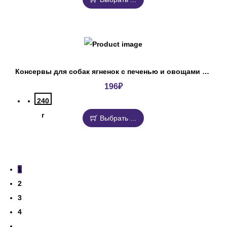
Консервы для собак ягненок с печенью и овощами Деревенские лакомства
196
₽
240
г
Выбрать ...
1
2
3
4
…