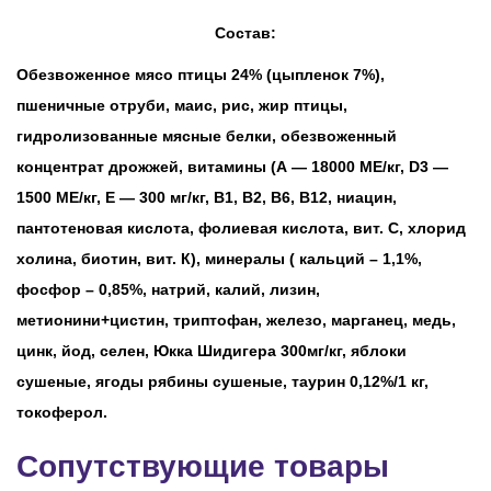
Состав:
Обезвоженное мясо птицы 24% (цыпленок 7%),
пшеничные отруби, маис, рис, жир птицы,
гидролизованные мясные белки, обезвоженный
концентрат дрожжей, витамины (А — 18000 МЕ/кг, D3 —
1500 МЕ/кг, Е — 300 мг/кг, В1, В2, В6, В12, ниацин,
пантотеновая кислота, фолиевая кислота, вит. С, хлорид
холина, биотин, вит. К), минералы ( кальций – 1,1%,
фосфор – 0,85%, натрий, калий, лизин,
метионини+цистин, триптофан, железо, марганец, медь,
цинк, йод, селен, Юкка Шидигера 300мг/кг, яблоки
сушеные, ягоды рябины сушеные, таурин 0,12%/1 кг,
токоферол.
Сопутствующие товары