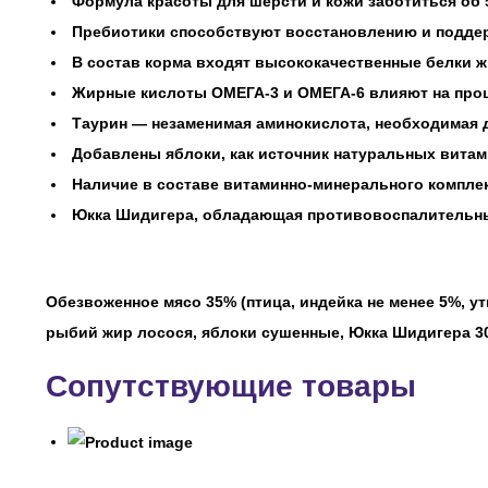
Формула красоты для шерсти и кожи заботиться об 
Пребиотики способствуют восстановлению и подде
В состав корма входят высококачественные белки ж
Жирные кислоты ОМЕГА-3 и ОМЕГА-6 влияют на проце
Таурин — незаменимая аминокислота, необходимая д
Добавлены яблоки, как источник натуральных витам
Наличие в составе витаминно-минерального комплек
Юкка Шидигера, обладающая противовоспалительным
Обезвоженное мясо 35% (птица, индейка не менее 5%, у
рыбий жир лосося, яблоки сушенные, Юкка Шидигера 300 
Сопутствующие товары