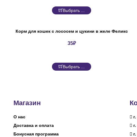
Выбрать ...
Корм для кошек с лососем и цукини в желе Феликс
35
₽
Выбрать ...
Магазин
К
О нас
г.
Доставка и оплата
г.
Бонусная программа
г.