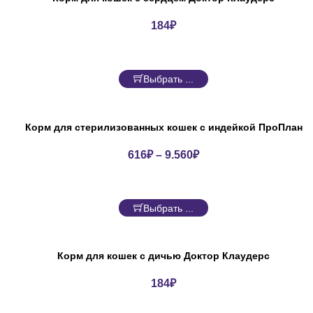
184
₽
Выбрать ...
Корм для стерилизованных кошек с индейкой ПроПлан
616
₽
–
9.560
₽
Выбрать ...
Корм для кошек с дичью Доктор Клаудерс
184
₽