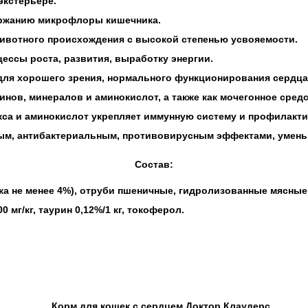
экстерьере.
ржанию микрофлоры кишечника.
ивотного происхождения с высокой степенью усвояемости.
ссы роста, развития, выработку энергии.
ля хорошего зрения, нормального функционирования сердца,
инов, минералов и аминокислот, а также как мочегонное ср
са и аминокислот укрепляет иммунную систему и профилакти
, антибактериальным, противовирусным эффектами, уменьша
Состав:
тка не менее 4%), отруби пшеничные, гидролизованные мясны
мг/кг, таурин 0,12%/1 кг, токоферол.
Корм для кошек с сердцем Доктор Клаудерс