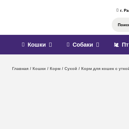
г. Р
Кошки
Собаки
П
Главная
/
Кошки
/
Корм
/
Сухой
/
Корм для кошек с утко