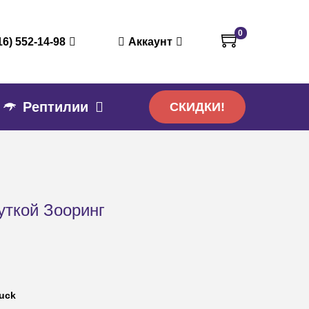
0
16) 552-14-98
Аккаунт
Рептилии
СКИДКИ!
уткой Зооринг
Duck