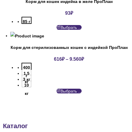
Корм для кошек индейка в желе ПроПлан
93
₽
85 г
Выбрать ...
Корм для стерилизованных кошек с индейкой ПроПлан
616
₽
–
9.560
₽
400
1.5
г
3 кг
кг
10
Выбрать ...
кг
Каталог