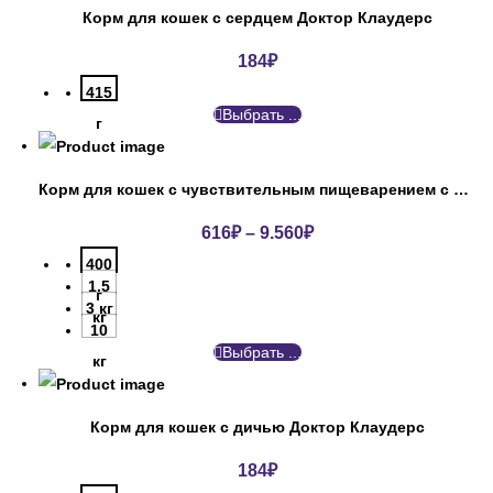
Корм для кошек с сердцем Доктор Клаудерс
184
₽
415
Выбрать ...
г
Корм для кошек с чувствительным пищеварением с индейкой ПроПлан
616
₽
–
9.560
₽
400
1.5
г
3 кг
кг
10
Выбрать ...
кг
Корм для кошек с дичью Доктор Клаудерс
184
₽