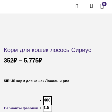
0
Корм для кошек лосось Сириус
352
₽
–
5.775
₽
SIRIUS корм для кошек Лосось и рис
400
г
1.5
Варианты фасовки