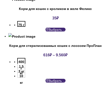
Корм для кошек с кроликом в желе Феликс
35
₽
75 г
Выбрать ...
Корм для стерилизованных кошек с лососем ПроПлан
616
₽
–
9.560
₽
400
1.5
г
3 кг
кг
10
Выбрать ...
кг