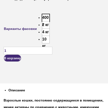
400
г
2 кг
Варианты фасовки
4 кг
10
кг
В корзину
Описание
Взрослые кошки, постоянно содержащиеся в помещении,
менее активны по сравнению с животными, имеющими