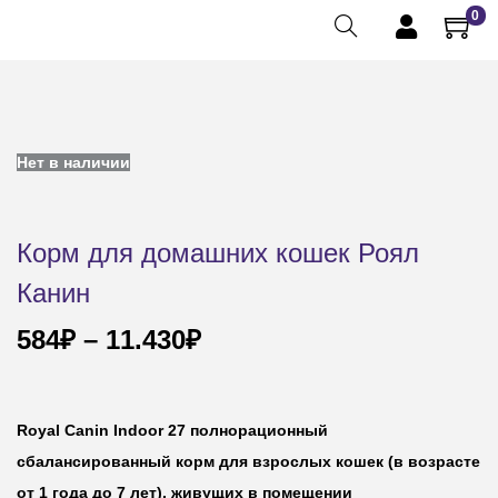
0
Нет в наличии
Корм для домашних кошек Роял
Канин
584
₽
–
11.430
₽
Royal Canin Indoor 27
полнорационный
сбалансированный корм для взрослых кошек (в возрасте
от 1 года до 7 лет), живущих в помещении