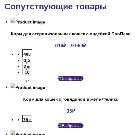
Сопутствующие товары
Корм для стерилизованных кошек с индейкой ПроПлан
616
₽
–
9.560
₽
400
1.5
г
3 кг
кг
10
Выбрать ...
кг
Корм для кошек с говядиной в желе Феликс
35
₽
75 г
Выбрать ...