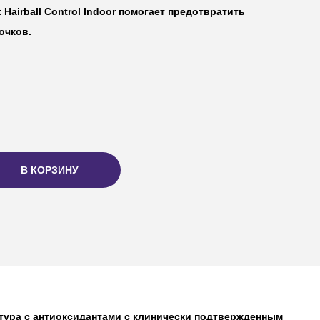
t Hairball Control Indoor
помогает предотвратить
очков.
В КОРЗИНУ
тура с антиоксидантами с клинически подтвержденным