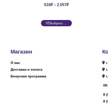
616
₽
–
2.057
₽
Выбрать ...
Магазин
К
О нас
г
Доставка и оплата
г
Бонусная программа
г
09:
8 
8 