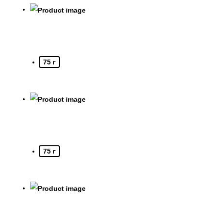
75 г
75 г