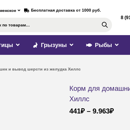
Бесплатная доставка от 1000 руб.
аменское
8 (9
Поиск
тицы
Грызуны
Рыбы
шек и вывод шерсти из желудка Хиллс
Корм для домашни
Хиллс
441
₽
–
9.963
₽