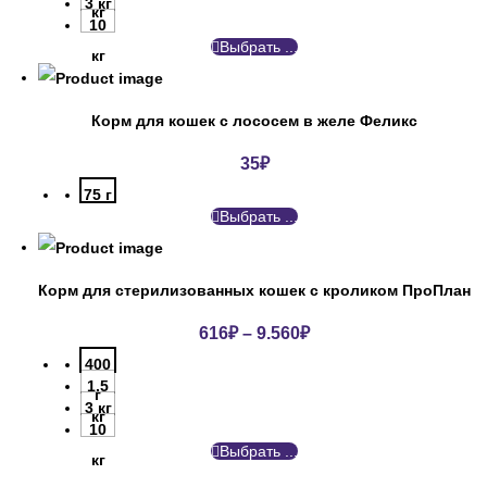
3 кг
кг
10
Выбрать ...
кг
Корм для кошек с лососем в желе Феликс
35
₽
75 г
Выбрать ...
Корм для стерилизованных кошек с кроликом ПроПлан
616
₽
–
9.560
₽
400
1.5
г
3 кг
кг
10
Выбрать ...
кг