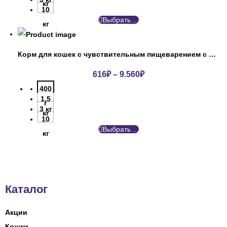
кг
10
Выбрать ...
кг
Корм для кошек с чувствительным пищеварением с индейкой ПроПлан
616
₽
–
9.560
₽
400
1.5
г
3 кг
кг
10
Выбрать ...
кг
Каталог
Акции
Кошки