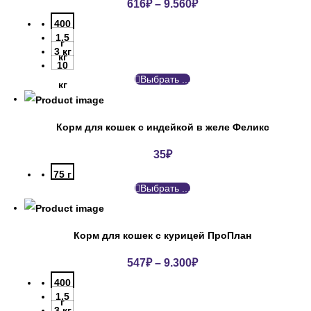
616
₽
–
9.560
₽
400
1.5
г
3 кг
кг
10
Выбрать ...
кг
Корм для кошек с индейкой в желе Феликс
35
₽
75 г
Выбрать ...
Корм для кошек с курицей ПроПлан
547
₽
–
9.300
₽
400
1.5
г
3 кг