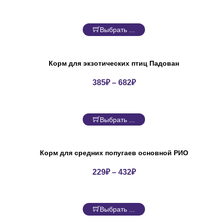
Выбрать ...
Корм для экзотических птиц Падован
385
₽
–
682
₽
Выбрать ...
Корм для средних попугаев основной РИО
229
₽
–
432
₽
Выбрать ...