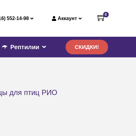
0
16) 552-14-98
Аккаунт
Рептилии
СКИДКИ!
цы для птиц РИО