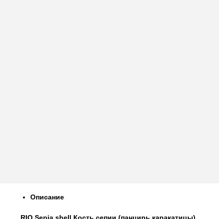
Описание
RIO Sepia shell Кость сепии (панцирь каракатицы)