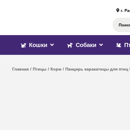
г. Р
Кошки
Собаки
П
Главная
/
Птицы
/
Корм
/
Панцирь каракатицы для птиц