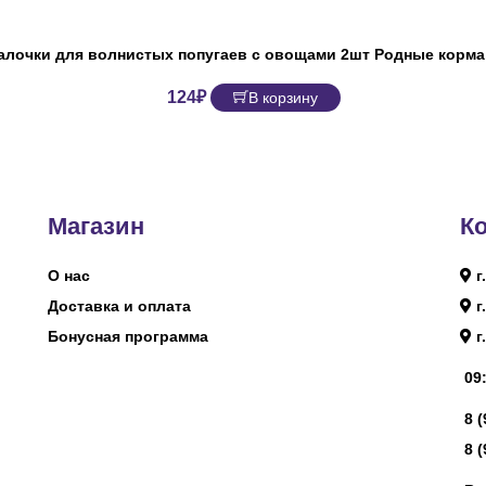
алочки для волнистых попугаев с овощами 2шт Родные корма,
124
₽
В корзину
Магазин
К
О нас
г
Доставка и оплата
г
Бонусная программа
г
09:
8 
8 