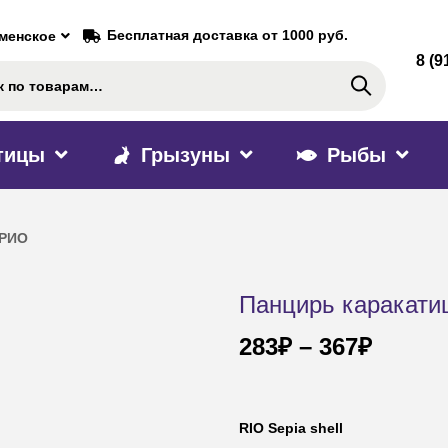
Бесплатная доставка от 1000 руб.
аменское
8 (9
Поиск
тицы
Грызуны
Рыбы
 РИО
Панцирь каракати
283
₽
–
367
₽
RIO Sepia shell