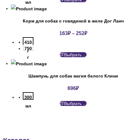
мл
Корм для собак с говядиной в желе Дог Ланч
163
₽
–
252
₽
410
750
г
Выбрать ...
г
Шампунь для собак магия белого Клини
696
₽
300
Выбрать ...
мл