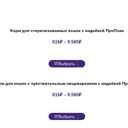
Корм для стерилизованных кошек с индейкой ПроПлан
616
₽
–
9.560
₽
Выбрать ...
рм для кошек с чувствительным пищеварением с индейкой П
616
₽
–
9.560
₽
Выбрать ...