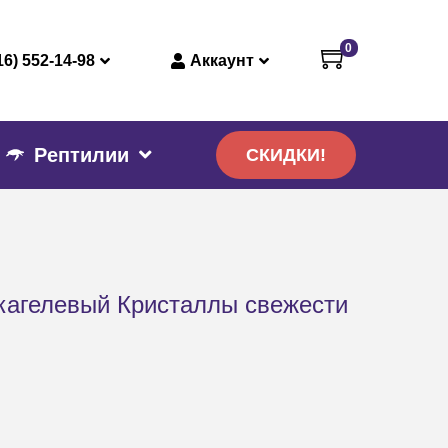
0
16) 552-14-98
Аккаунт
Рептилии
СКИДКИ!
кагелевый Кристаллы свежести