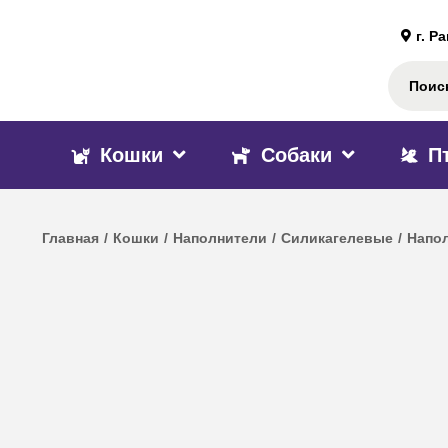
г. Р
Кошки
Собаки
П
Главная
/
Кошки
/
Наполнители
/
Силикагелевые
/
Напол