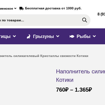
Бесплатная доставка от 1000 руб.
аменское
8 (9
Поиск
тицы
Грызуны
Рыбы
нитель силикагелевый Кристаллы свежести Котики
Наполнитель сили
Котики
760
₽
–
1.365
₽