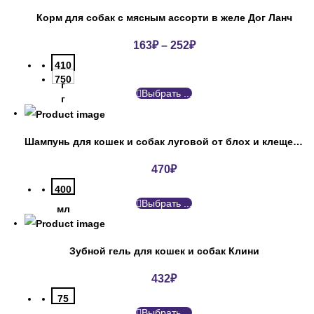
Корм для собак с мясным ассорти в желе Дог Ланч
163
₽
–
252
₽
410
750
г
Выбрать ...
г
Шампунь для кошек и собак луговой от блох и клещей АВЗ
470
₽
400
Выбрать ...
мл
Зубной гель для кошек и собак Клини
432
₽
75
Выбрать ...