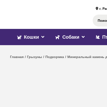
г. Р
Кошки
Собаки
П
Главная
/
Грызуны
/
Подкормка
/
Минеральный камень д