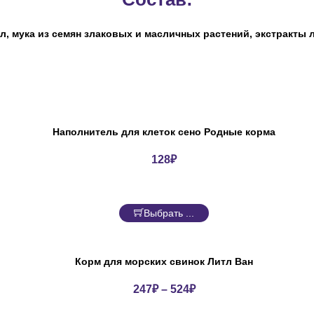
, мука из семян злаковых и масличных растений, экстракты 
Наполнитель для клеток сено Родные корма
128
₽
Выбрать ...
Корм для морских свинок Литл Ван
247
₽
–
524
₽