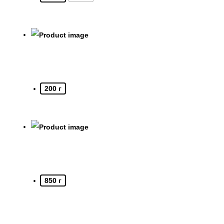
200 г
850 г