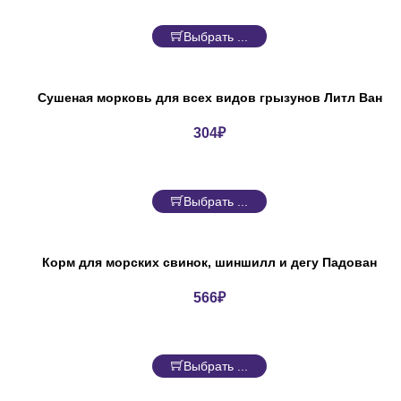
Выбрать ...
Сушеная морковь для всех видов грызунов Литл Ван
304
₽
Выбрать ...
Корм для морских свинок, шиншилл и дегу Падован
566
₽
Выбрать ...