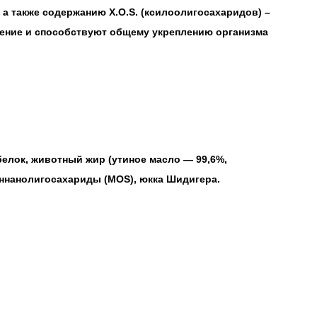
а также содержанию X.O.S. (ксилоолигосахаридов) –
ение и способствуют общему укреплению организма
белок, животный жир (утиное масло — 99,6%,
аннанолигосахариды (MOS), юкка Шидигера.