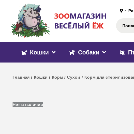
г. Р
Кошки
Собаки
П
Главная
/
Кошки
/
Корм
/
Сухой
/
Корм для стерилизова
Нет в наличии