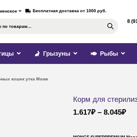
Бесплатная доставка от 1000 руб.
аменское
8 (9
Поиск
тицы
Грызуны
Рыбы
нных кошек утка Монж
Корм для стерили
1.617
₽
–
8.045
₽
MONGE SUPERPREMIUM Monopr