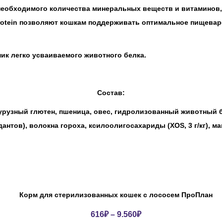
необходимого количества минеральных веществ и витаминов, 
otein позволяют кошкам поддерживать оптимальное пищевар
ик легко усваиваемого животного белка.
Состав:
курузный глютен, пшеница, овес, гидролизованный животный 
нтов), волокна гороха, ксилоолигосахариды (XOS, 3 г/кг), м
Корм для стерилизованных кошек с лососем ПроПлан
616
₽
–
9.560
₽