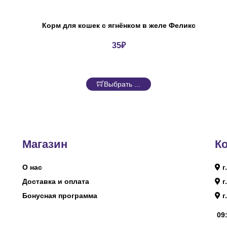
Корм для кошек с ягнёнком в желе Феликс
35
₽
Выбрать ...
Магазин
К
О нас
г
Доставка и оплата
г
Бонусная программа
г
09: