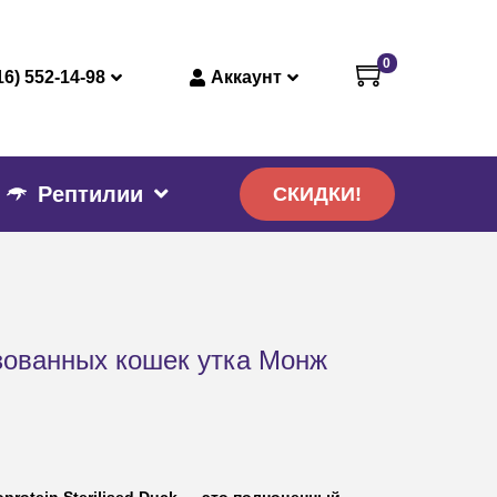
0
16) 552-14-98
Аккаунт
Рептилии
СКИДКИ!
зованных кошек утка Монж
otein Sterilised Duck
— это полноценный