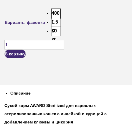
400
г
1.5
Варианты фасовки
кг
10
кг
В корзину
Описание
Сухой корм AWARD Sterilized для взрослых
стерилизованных кошек с индейкой и курицей с
добавлением клюквы и цикория