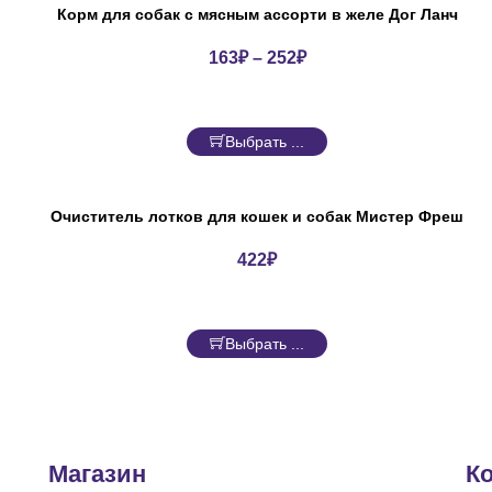
Корм для собак с мясным ассорти в желе Дог Ланч
163
₽
–
252
₽
Выбрать ...
Очиститель лотков для кошек и собак Мистер Фреш
422
₽
Выбрать ...
Магазин
К