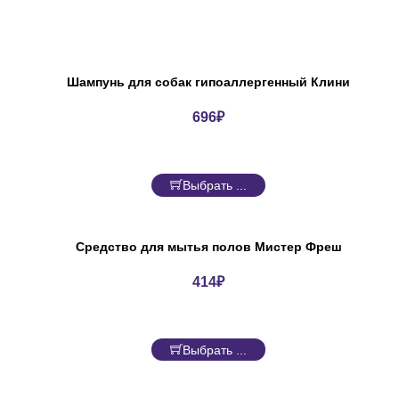
Шампунь для собак гипоаллергенный Клини
696
₽
Выбрать ...
Средство для мытья полов Мистер Фреш
414
₽
Выбрать ...