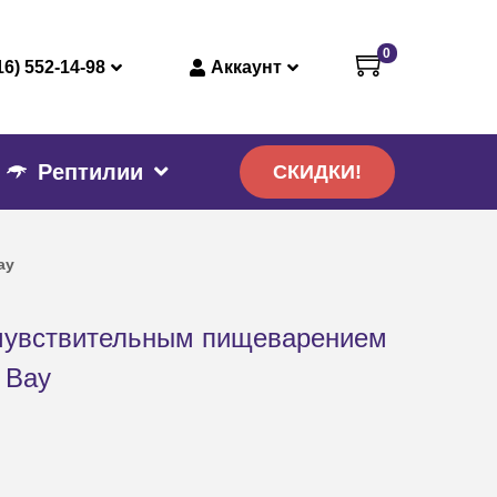
0
16) 552-14-98
Аккаунт
Рептилии
СКИДКИ!
ау
 чувствительным пищеварением
 Вау