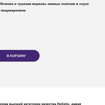
Ягненок и тушеная морковь нежные ломтики в соусе
м пищеварением
В КОРЗИНУ
рма высшей категории качества Holistiс, давая