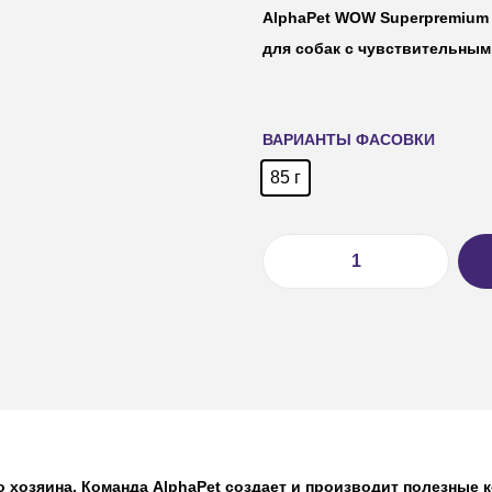
AlphaPet WOW Superpremium 
для собак с чувствительны
ВАРИАНТЫ ФАСОВКИ
85 г
 хозяина. Команда AlphaPet создает и производит полезные ко