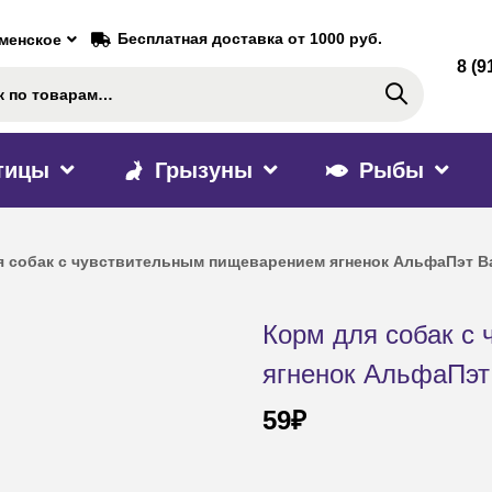
Бесплатная доставка от 1000 руб.
аменское
8 (9
Поиск
тицы
Грызуны
Рыбы
я собак с чувствительным пищеварением ягненок АльфаПэт В
Корм для собак с
ягненок АльфаПэт
59
₽