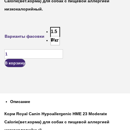
Calorie(вет.корма) для собак с пищевой аллергией
низкокалорийный.
1.5
Варианты фасовки
кг
7 кг
В корзину
Описание
Корм Royal Canin Hypoallergenic HME 23 Moderate
Calorie(вет.корма) для собак с пищевой аллергией