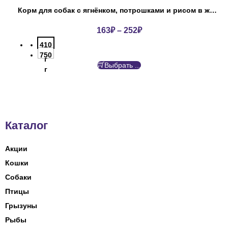
Корм для собак с ягнёнком, потрошками и рисом в желе Дог Ланч
163
₽
–
252
₽
410
750
г
Выбрать ...
г
Каталог
Акции
Кошки
Собаки
Птицы
Грызуны
Рыбы