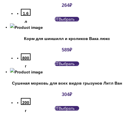
264
₽
1.6
Выбрать ...
л
Корм для шиншилл и кроликов Вака люкс
589
₽
800
Выбрать ...
г
Сушеная морковь для всех видов грызунов Литл Ван
304
₽
200
Выбрать ...
г