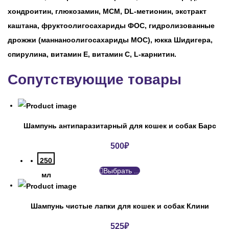
хондроитин, глюкозамин, МСМ, DL-метионин, экстракт
каштана, фруктоолигосахариды ФОС, гидролизованные
дрожжи (маннаноолигосахариды МОС), юкка Шидигера,
спирулина, витамин Е, витамин С, L-карнитин.
Сопутствующие товары
Шампунь антипаразитарный для кошек и собак Барс
500
₽
250
Выбрать ...
мл
Шампунь чистые лапки для кошек и собак Клини
525
₽