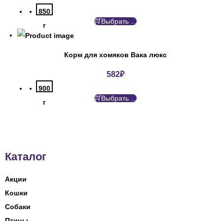
850
Выбрать ...
г
Корм для хомяков Вака люкс
582
₽
900
Выбрать ...
г
Каталог
Акции
Кошки
Собаки
Птицы