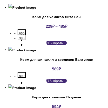
Корм для хомяков Литл Ван
229
₽
–
485
₽
400
900
г
Выбрать ...
г
Корм для шиншилл и кроликов Вака люкс
589
₽
800
Выбрать ...
г
Корм для кроликов Падован
594
₽