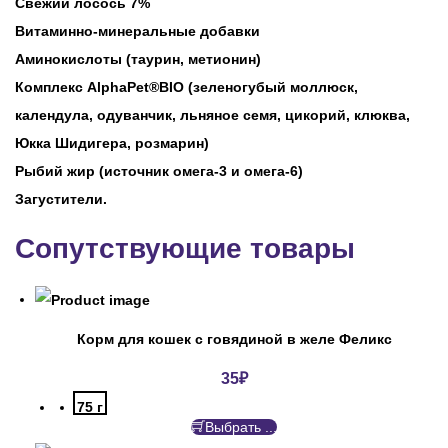
Свежий лосось 7%
Витаминно-минеральные добавки
Аминокислоты (таурин, метионин)
Комплекс AlphaPet®BIO (зеленогубый моллюск,
календула, одуванчик, льняное семя, цикорий, клюква,
Юкка Шидигера, розмарин)
Рыбий жир (источник омега-3 и омега-6)
Загустители.
Сопутствующие товары
Корм для кошек с говядиной в желе Феликс
35
₽
75 г
Выбрать ...