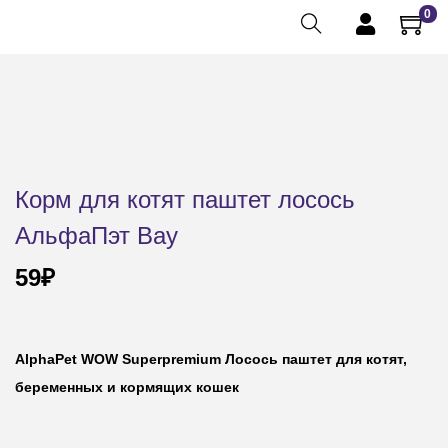
0
Корм для котят паштет лосось
АльфаПэт Вау
59
₽
AlphaPet WOW Superpremium Лосось паштет для котят,
беременных и кормящих кошек