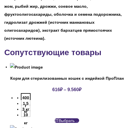
жом, рыбий жир, дрожжи, соевое масло,
фруктоолигосахариды, оболочка и семена подорожника,
гидролизат дрожжей (источник мaннановых
олигосахаридов), экстракт бархатцев прямостоячих
(источник лютеина).
Сопутствующие товары
Корм для стерилизованных кошек с индейкой ПроПлан
616
₽
–
9.560
₽
400
1.5
г
3 кг
кг
10
Выбрать ...
кг