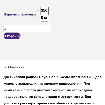
350
Варианты фасовки
г
2 кг
В корзину
Описание
Диетический рацион Royal Canin Gastro Intestinal GI32
для
кошек, страдающих нарушением пищеварения. При
назначении любого диетического корма необходима
предварительная консультация с ветеринаром. Для
усиления регенераторной способности ворсинчатого