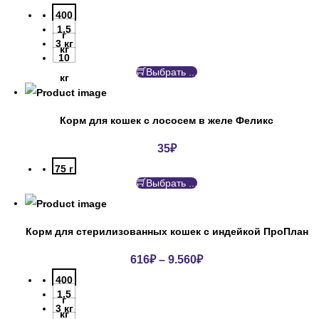
400
1.5
г
3 кг
кг
10
Выбрать ...
кг
Корм для кошек с лососем в желе Феликс
35
₽
75 г
Выбрать ...
Корм для стерилизованных кошек с индейкой ПроПлан
616
₽
–
9.560
₽
400
1.5
г
3 кг
кг