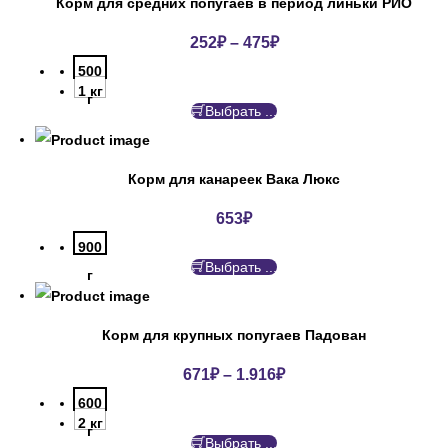
Корм для средних попугаев в период линьки РИО
252
₽
–
475
₽
500
1 кг
г
Выбрать ...
Корм для канареек Вака Люкс
653
₽
900
Выбрать ...
г
Корм для крупных попугаев Падован
671
₽
–
1.916
₽
600
2 кг
г
Выбрать ...