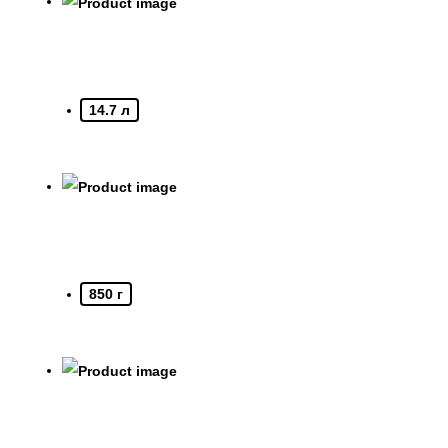
14.7 л
850 г