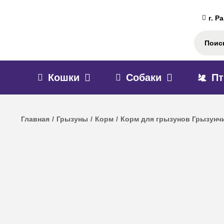
г. Р
Кошки
Собаки
П
Главная
/
Грызуны
/
Корм
/
Корм для грызунов Грызунч