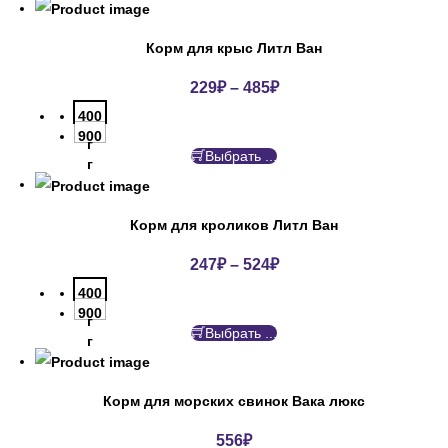
Корм для крыс Литл Ван
229
₽
–
485
₽
400
900
г
Выбрать ...
г
Корм для кроликов Литл Ван
247
₽
–
524
₽
400
900
г
Выбрать ...
г
Корм для морских свинок Вака люкс
556
₽