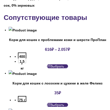
сок, 0% зерновых
Сопутствующие товары
Корм для кошек с проблемами кожи и шерсти ПроПлан
616
₽
–
2.057
₽
400
1.5
г
Выбрать ...
кг
Корм для кошек с лососем и цукини в желе Феликс
35
₽
75 г
Выбрать ...