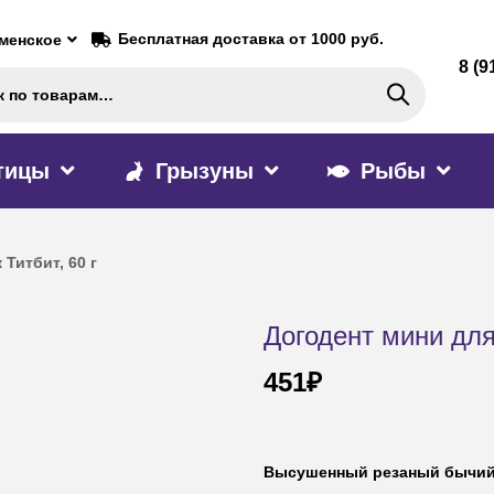
Бесплатная доставка от 1000 руб.
аменское
8 (9
Поиск
тицы
Грызуны
Рыбы
Титбит, 60 г
Догодент мини для 
451
₽
Высушенный резаный бычий 