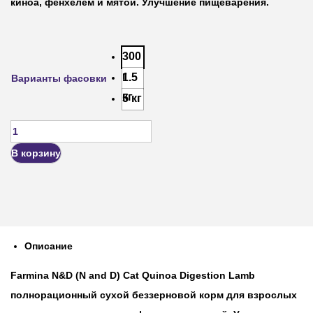
киноа, фенхелем и мятой. Улучшение пищеварения.
300
г
1.5
Варианты фасовки
кг
5 кг
В корзину
Описание
Farmina N&D (N and D) Cat Quinoa Digestion Lamb
полнорационный сухой беззерновой корм для взрослых