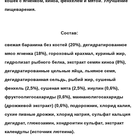
кошек с ягненком, киноа, фенхелем и мятой. Улучшение
пищеварения.
Состав:
свежая баранина без костей (20%), дегидратированное
мясо ягненка (18%), гороховый крахмал, куриный жир,
гидролизат рыбного белка, экстракт семян киноа (8%),
дегидратированные цельные яйца, льняное семя,
дегидратированная сельдь, рыбий жир, сушеный
фенхель (2,5%), сушеная мята (2,5%), инулин (0,6%),
фруктоолигосахариды (0,6%), маннанолигосахариды
(дрожжевой экстракт) (0,6%), подорожник, хлорид калия,
сухие пивные дрожжи, хлорид натрия, сульфат кальция
дигидрат, глюкозамин, хондроитин сульфат, экстракт
календулы (источник лютеина).