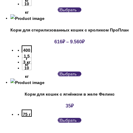
кг
10
Выбрать ...
кг
Корм для стерилизованных кошек с кроликом ПроПлан
616
₽
–
9.560
₽
400
1.5
г
3 кг
кг
10
Выбрать ...
кг
Корм для кошек с ягнёнком в желе Феликс
35
₽
75 г
Выбрать ...