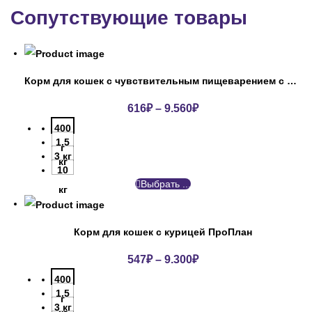
Сопутствующие товары
Корм для кошек с чувствительным пищеварением с индейкой ПроПлан
616
₽
–
9.560
₽
400
1.5
г
3 кг
кг
10
Выбрать ...
кг
Корм для кошек с курицей ПроПлан
547
₽
–
9.300
₽
400
1.5
г
3 кг