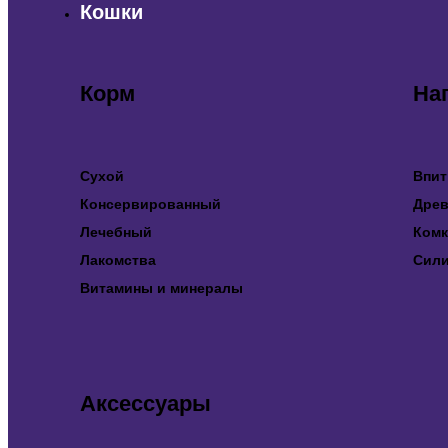
Кошки
Корм
На
Сухой
Впи
Консервированный
Дре
Лечебный
Ком
Лакомства
Сили
Витамины и минералы
Аксессуары