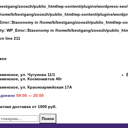
bestgang/zooezh/public_html/wp-content/plugins/wordpress-seo/s
/home/b/bestgang/zooezh/public_html/wp-content/plugins/wordpre
Error::$taxonomy in /home/b/bestgang/zooezh/public_html/wp-con
ty: WP_Error::$taxonomy in /home/b/bestgang/zooezh/public_htm
on line 211
ское
Раменское, ул. Чугунова 11/1
Раменское, ул. Космонавтов 40г
Раменское, ул. Красноармейская 17А
едневно
09:00 — 20:00
атная доставка от 1000 руб.
Поиск