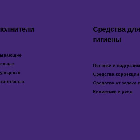
полнители
Средства для
гигиены
тывающие
весные
Пеленки и подгузник
кующиеся
Средства коррекции
кагелевые
Средства от запаха 
Косметика и уход