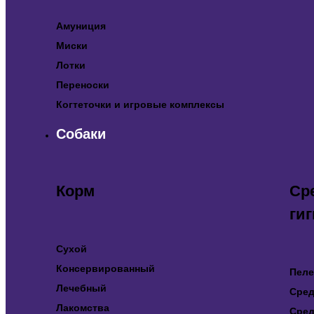
Амуниция
Миски
Лотки
Переноски
Когтеточки и игровые комплексы
Собаки
Корм
Ср
ги
Сухой
Консервированный
Пеле
Лечебный
Сред
Лакомства
Сред