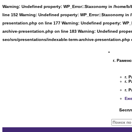
Warning: Undefined property: WP_Error::$taxonomy in /home/b/
line 152
Warning: Undefined property: WP_Error::$taxonomy in 
presentation.php on line 177 Warning: Undefined property: WP_
archive-presentation.php on line 183
Warning: Undefined proper
seo/src/presentations/indexable-term-archive-presentation.php 
г. Рамен
г. 
г. 
г. 
Еж
Беспл