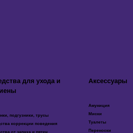
едства для ухода и
Аксессуары
гиены
Амуниция
Миски
нки, подгузники, трусы
Туалеты
ства коррекции поведения
Переноски
ства от запаха и пятен