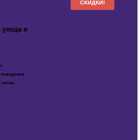
СКИДКИ!
 ухода и
и
 поведения
и пятен