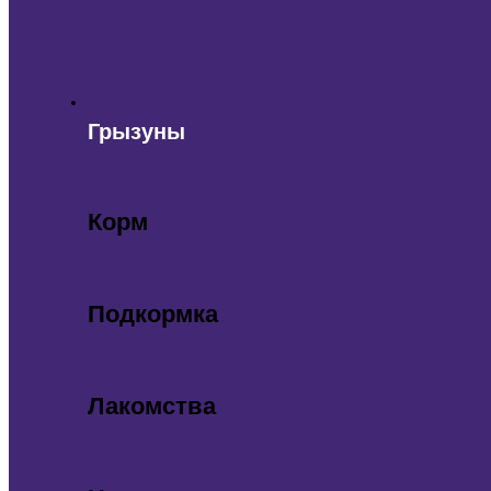
Грызуны
Корм
Подкормка
Лакомства