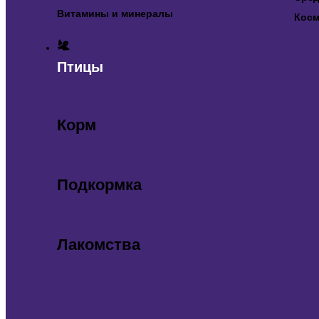
Витамины и минералы
Косм
Птицы
Корм
Подкормка
Лакомства