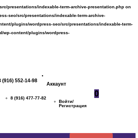
rc/presentations/indexable-term-archive-presentation.php on
ss-seo/src/presentations/indexable-term-archive-
tent/plugins/wordpress-seo/src/presentations/indexable-term-
l/wp-content/plugins/wordpress-
8 (916) 552-14-98
Аккаунт
0
8 (916) 477-77-82
Войти/
Регистрация