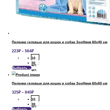
Пеленки гелевые для кошек и собак ЗооНяня 60х40 см
223
₽
–
564
₽
10
30
шт.
Выбрать ...
шт.
Пеленки гелевые для кошек и собак ЗооНяня 60х60 см
325
₽
–
840
₽
10
30
шт.
Выбрать ...