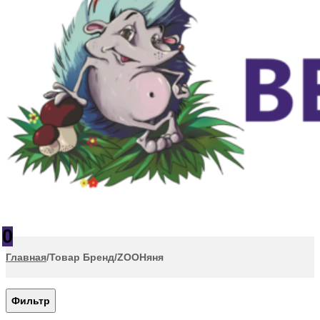
0
Главная
/
Товар Бренд
/
ZOOНяня
Фильтр