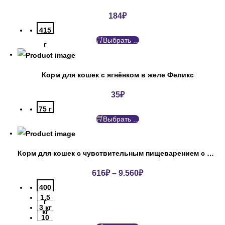
184
₽
415
Выбрать ...
г
Корм для кошек с ягнёнком в желе Феликс
35
₽
75 г
Выбрать ...
Корм для кошек с чувствительным пищеварением с индейкой ПроПлан
616
₽
–
9.560
₽
400
1.5
г
3 кг
кг
10